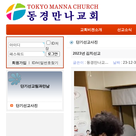
교회비젼소개
선교소식
단기선교사진
ID저
장
2023년 김치선교
글쓴이
:
동경만나교…
날짜
: 23-12
회원가입
ㅣ
ID/비밀번호찾기
단기선교팀과만남
단기선교사진