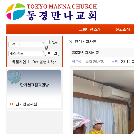
교회비젼소개
선교소식
단기선교사진
ID저
장
2023년 김치선교
글쓴이
:
동경만나교…
날짜
: 23-12
회원가입
ㅣ
ID/비밀번호찾기
단기선교팀과만남
단기선교사진