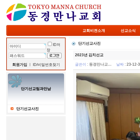
교회비젼소개
선교소식
단기선교사진
ID저
장
2023년 김치선교
글쓴이
:
동경만나교…
날짜
: 23-12
회원가입
ㅣ
ID/비밀번호찾기
단기선교팀과만남
단기선교사진