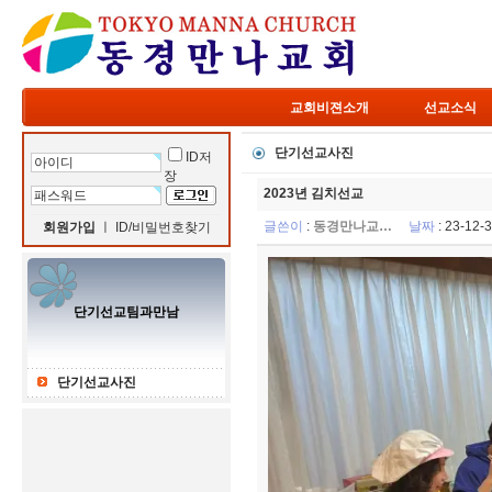
교회비젼소개
선교소식
단기선교사진
ID저
장
2023년 김치선교
글쓴이
:
동경만나교…
날짜
: 23-12
회원가입
ㅣ
ID/비밀번호찾기
단기선교팀과만남
단기선교사진