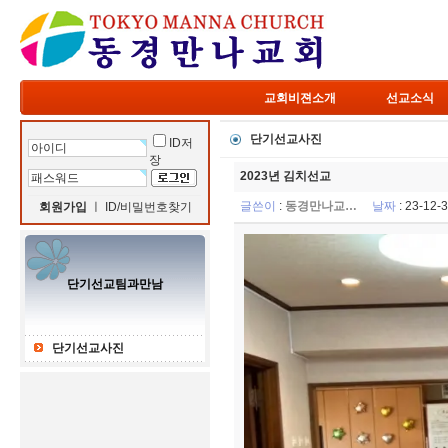
교회비젼소개
선교소식
단기선교사진
ID저
장
2023년 김치선교
글쓴이
:
동경만나교…
날짜
: 23-12
회원가입
ㅣ
ID/비밀번호찾기
단기선교팀과만남
단기선교사진