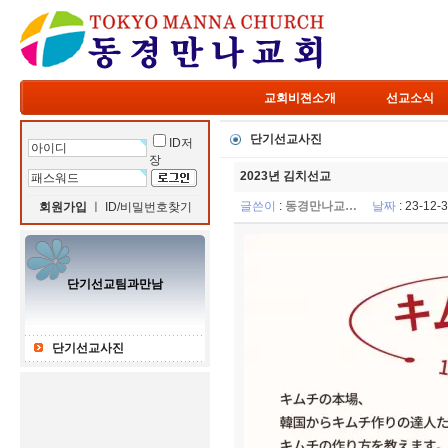
교회비젼소개
선교소식
단기선교사진
ID저
장
2023년 김치선교
글쓴이
:
동경만나교…
날짜
: 23-12
회원가입
ㅣ
ID/비밀번호찾기
단기선교팀과만남
단기선교사진