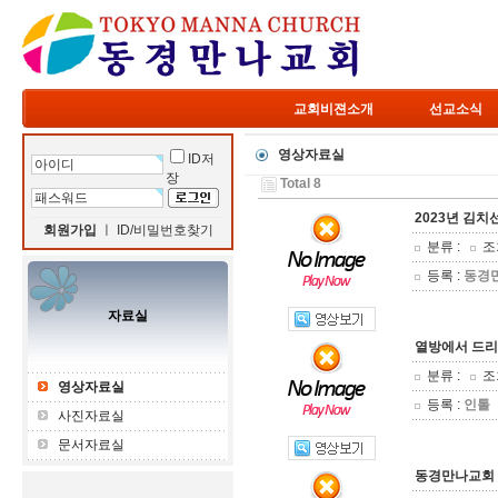
교회비젼소개
선교소식
영상자료실
ID저
장
Total 8
2023년 김치
회원가입
ㅣ
ID/비밀번호찾기
분류 :
조회
등록 :
동경
자료실
열방에서 드리
분류 :
조회
영상자료실
등록 :
인톨
사진자료실
문서자료실
동경만나교회 