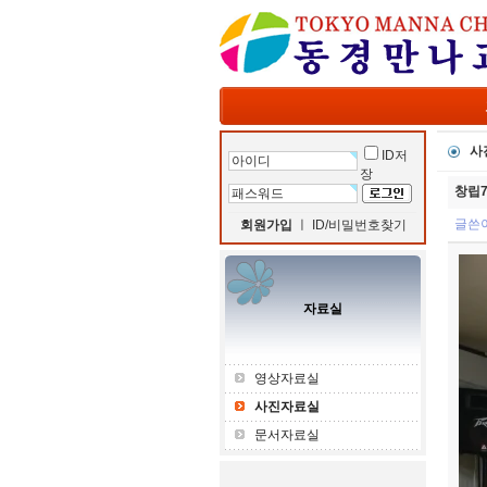
사
ID저
장
창립
글쓴
회원가입
ㅣ
ID/비밀번호찾기
자료실
영상자료실
사진자료실
문서자료실