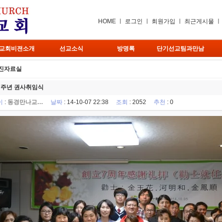
HOME
ㅣ
로그인
ㅣ
회원가입
ㅣ
최근게시물
교회비젼소개
선교소식
방명록
단기선교팀과만남
진자료실
7주년 권사취임식
이
:
동경만나교…
날짜
: 14-10-07 22:38
조회
: 2052
추천
: 0