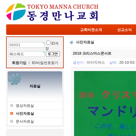
교회비젼소개
선교소식
사진자료실
ID저
장
2018 크리스마스콘서트
글쓴이
:
아이지저스
날짜
: 20-10-0
회원가입
ㅣ
ID/비밀번호찾기
자료실
영상자료실
사진자료실
문서자료실