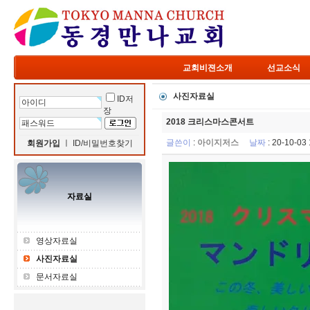
교회비젼소개
선교소식
사진자료실
ID저
장
2018 크리스마스콘서트
글쓴이
:
아이지저스
날짜
: 20-10-0
회원가입
ㅣ
ID/비밀번호찾기
자료실
영상자료실
사진자료실
문서자료실