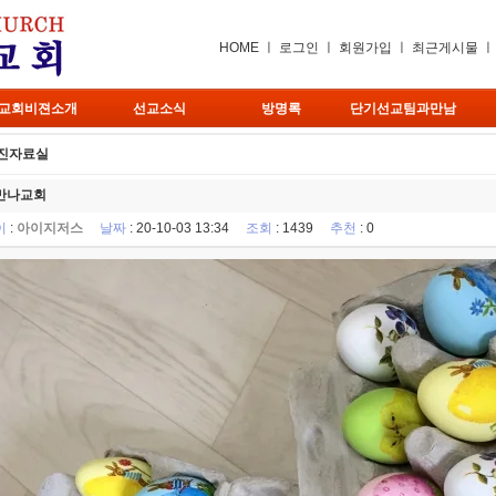
HOME
ㅣ
로그인
ㅣ
회원가입
ㅣ
최근게시물
교회비젼소개
선교소식
방명록
단기선교팀과만남
진자료실
만나교회
이
:
아이지저스
날짜
: 20-10-03 13:34
조회
: 1439
추천
: 0