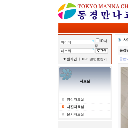
사
ID저
장
동경
글쓴
회원가입
ㅣ
ID/비밀번호찾기
자료실
영상자료실
사진자료실
문서자료실