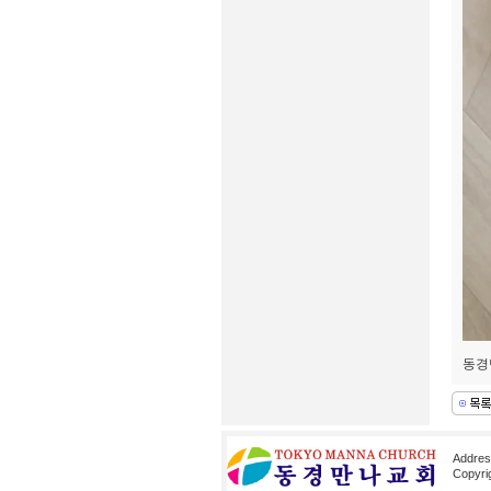
동경
Addre
Copyri