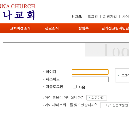
HOME
ㅣ
로그인
ㅣ
회원가입
ㅣ
사이
교회비젼소개
선교소식
방명록
단기선교팀과만남
아이디
패스워드
자동로그인
사용
아직 회원이 아니십니까?
아이디/패스워드를 잊으셨습니까?