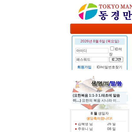
2026년 8월 6일 (목요일)
ID저
장
회원가입
ㅣ
ID/비밀번호찾기
(요한복음 1:1-3 1.태초에 말씀
이…)
요한의 복음 시니라 이…
정규진 님
19 일
8 월
생일자
홍진국 님
31 일
생일축하합니다!.
김혜영 님
26 일
주유니 님
08 일