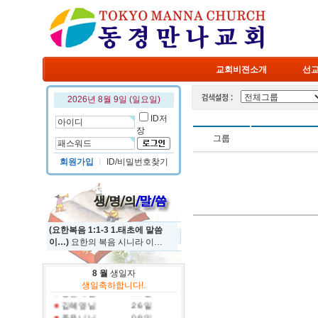
교회비젼소개
선
2026년 8월 9일 (일요일)
ID저
장
그룹
회원가입
ㅣ
ID/비밀번호찾기
(요한복음 1:1-3 1.태초에 말씀
이…)
요한의 복음 시니라 이…
8 월
생일자
정규진 님
19 일
생일축하합니다!.
홍진국 님
31 일
김혜영 님
26 일
주유니 님
08 일