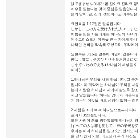
はできません.”(내가 곧 길이요 진리요 
예수를 믿는다는 것의 중심은 믿음입니다.
음의 답이, 길, 진리, 생명이라고 예수님
요한복음 1:12절은 말씀합니다.
しかし、この方を受け入れた人々，すなわ
이름을 믿는 자들에게는 하나님의 자녀가
예수그리스도의 이름을 믿는 자에게 하나님
나라인 천국을 약속해 주셨으며, 우리에게
요한복음 3:16절 말씀에 비밀이 있습니다
神は，實に，そのひとり子をお與えにな
ちを持つためである.(하나님이 세상을 이처
이라.)
1.하나님은 우리를 사랑 하십니다. 그 증
입니다. 이 계약에는 하나님이 우리를 사
본래 사람은 하나님과 사귀며 살도록 창조
지고 말았습니다. 하나님 없이 제 마음대
게 되는데 이것을 바로 성경이 말하는 죄
2.사람은 죄에 빠져 하나님으로부터 떠나
로마서 3:23절입니다.
모든 사람이 죄를 범하였으매 하나님의 
(すべての人は罪を犯して、神の榮光を受
우리는 이미 하나님을 믿고 있으면서도 
을 갖지 않게 되면, 어느샌가 우리 자신