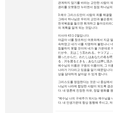
관계하지 않기를 바라는 교만한 사람이 되
권리를 오랫동안 누리면서 점점 하나님의
3.예수 그리스도만이 사람의 죄를 해결할
그래서 하나님은 우리의 교만과 불순종의
천국복음을 들으면 회개하고 돌아오리라고
의 계획을 알게 되는 것입니다.
이사야 43:1-2절입니다.
야곱아 너를 창조하신 여호와께서 지금 
속하였고 내가 너를 지명하여 불렀나니 너는
침몰하지 못할 것이며 네가 불 가운데로 
だが今、主はこう言われる。ヤコブよ，
贖ったからだ。わたしはあなたの名を呼
る．川を渡るときも，あなたは押し流さ
예수님의 이름은 구원의 이름이며, 그 이름
나라가 기다리고 있음을 알기 때문입니다.
상을 담대하게 살아갈 수 있게 합니다.
그리스도를 영접한다는 것은 나 중심에서 
나님의 나라에 합당한 사람이 되도록 겸손
다. 내 영혼에 진정한 자유, 정말 평화를 
“예수님 나의 구세주가 되시는 예수님을 
다. 내 인생가운데 항상 동행해 주시고, 