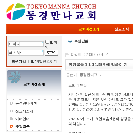
교회비젼소개
선교소식
주일말씀
ID저
장
작성일 : 22-06-07 01:04
회원가입
ㅣ
ID/비밀번호찾기
요한복음 1:1-3 1.태초에 말씀이 계
글쓴이 :
동경만나교…
교회비젼소개
요한의 복음
시니라 이 말씀이 하나님과 함께 계셨으니 
은 바 되었으니 지은 것이 하나도 그가 없
동경만나비젼
1.初めに，ことばがあった．ことばは神
ものは，この方によって造られた．造ら
선교사소개
예배안내
마태, 마가, 누가, 요한복음 4권의 성경
의 책입니다.
주일말씀