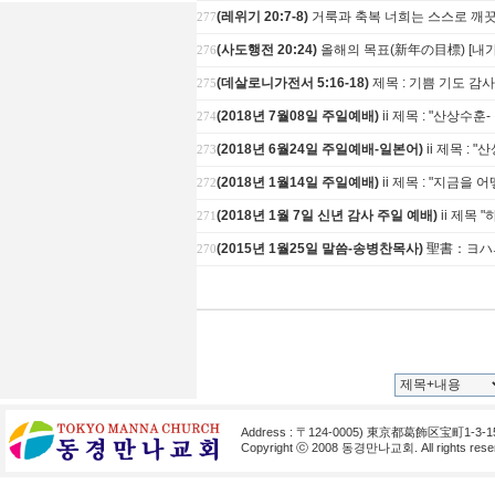
(레위기 20:7-8)
거룩과 축복 너희는 스스로 깨
277
(사도행전 20:24)
올해의 목표(新年の目標) [내가
276
(데살로니가전서 5:16-18)
제목 : 기쁨 기도 
275
(2018년 7월08일 주일예배)
ii 제목 : "산상수
274
(2018년 6월24일 주일예배-일본어)
ii 제목 : 
273
(2018년 1월14일 주일예배)
ii 제목 : "지금을 어
272
(2018년 1월 7일 신년 감사 주일 예배)
ii 제목 
271
(2015년 1월25일 말씀-송병찬목사)
聖書：ヨハ
270
Address : 〒124-0005) 東京都葛飾区宝町1-3-1
Copyright ⓒ 2008 동경만나교회. All rights reser