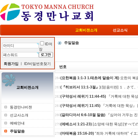
교회비젼소개
선교소식
주일말씀
ID저
장
회원가입
ㅣ
ID/비밀번호찾기
번호
(요한복음 1:1-3 1.태초에 말씀이 계)
요한의 복음
284
(『히브리서 11:1-3절』)
[믿음이란] １．さ
교회비젼소개
283
(구약성서 레위기 11:44-45)
『거룩에 대한 묵
282
(구약성서 레위기 11:45)
『거룩에 대한 묵상
281
동경만나비젼
(갈라디아서 6:6-10절 말씀)
『심어야 거두는 
선교사소개
280
예배안내
(에베소서 1:21-23)
[소망에 대한 묵상] [
279
주일말씀
(마태복음 15:16-20)
“죄와 거룩에 대하여”
278