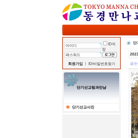
단
ID저
장
20
글쓴
회원가입
ㅣ
ID/비밀번호찾기
단기선교팀과만남
단기선교사진