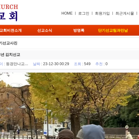
HOME
ㅣ
로그인
ㅣ
회원가입
ㅣ
최근게시물
교회비젼소개
선교소식
방명록
단기선교팀과만남
기선교사진
23년 김치선교
이
:
동경만나교…
날짜
: 23-12-30 00:29
조회
: 549
추천
: 0