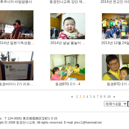
후쿠시마 비빔밥봉사
동경만나교회 강단 제…
2014년 전교인 
2014년 일본기독성협…
2014년 설날 윷놀이 …
2013년 12월 24
동경비티디 2기 리유…
동경BTD 2기 - 4
동경BTD 2기 -
1
2
3
4
5
6
7
8
9
10
ss : 〒124-0005) 東京都葛飾区宝町1-3-15
ght ⓒ 2008 동경만나교회. All rights reserved. E-mail.
jmcc1@hanmail.net