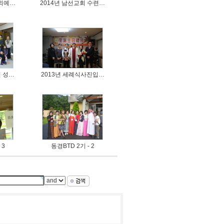
야외예…
2014년 남선교회 수련…
일 성…
2013년 세례식사진입…
 3
동경BTD 2기 - 2