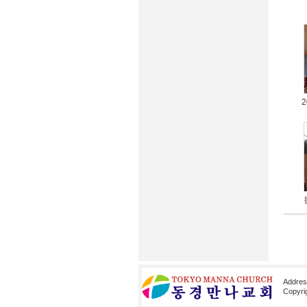
Addre
Copyri