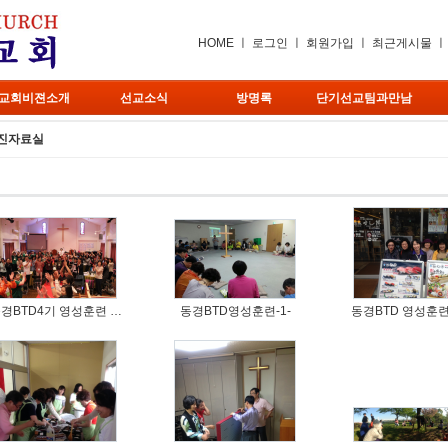
HOME
ㅣ
로그인
ㅣ
회원가입
ㅣ
최근게시물
교회비젼소개
선교소식
방명록
단기선교팀과만남
진자료실
경BTD4기 영성훈련 …
동경BTD영성훈련-1-
동경BTD 영성훈련