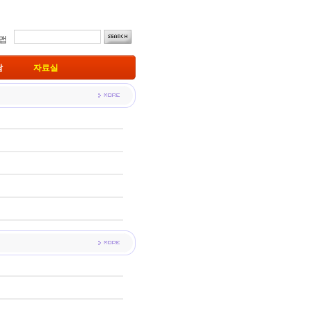
맵
남
자료실