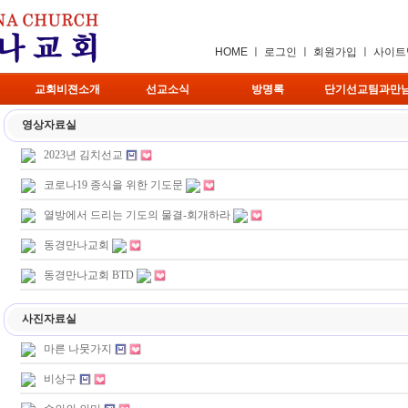
HOME
ㅣ
로그인
ㅣ
회원가입
ㅣ
사이트
교회비젼소개
선교소식
방명록
단기선교팀과만
영상자료실
2023년 김치선교
코로나19 종식을 위한 기도문
열방에서 드리는 기도의 물결-회개하라
동경만나교회
동경만나교회 BTD
사진자료실
마른 나뭇가지
비상구