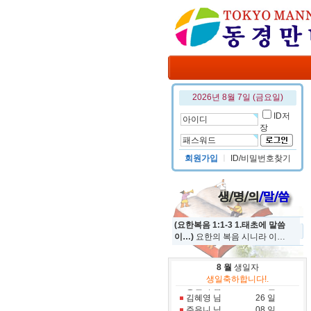
2026년 8월 7일 (금요일)
ID저
장
회원가입
ㅣ
ID/비밀번호찾기
(요한복음 1:1-3 1.태초에 말씀
이…)
요한의 복음 시니라 이…
8 월
생일자
정규진 님
19 일
생일축하합니다!.
홍진국 님
31 일
김혜영 님
26 일
주유니 님
08 일