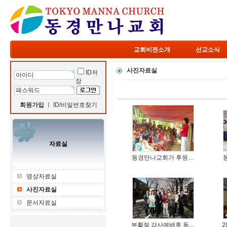
교회비젼소개
선교소식
사진자료실
ID저
장
회원가입
ㅣ
ID/비밀번호찾기
자료실
동경만나교회가 후원…
영상자료실
사진자료실
문서자료실
부활절 감사예배후 동…
2