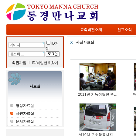
교회비젼소개
선교소식
사진자료실
ID저
장
회원가입
ㅣ
ID/비밀번호찾기
자료실
2011년 기독성협단 관…
영상자료실
사진자료실
문서자료실
제10차 구호활동사진…