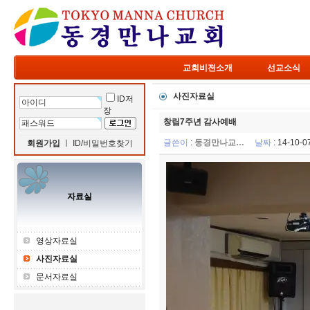
교회비젼소개
선교소식
사진자료실
ID저
장
창립7주년 감사예배
글쓴이
:
동경만나교…
날짜
: 14-10-
회원가입
ㅣ
ID/비밀번호찾기
자료실
영상자료실
사진자료실
문서자료실