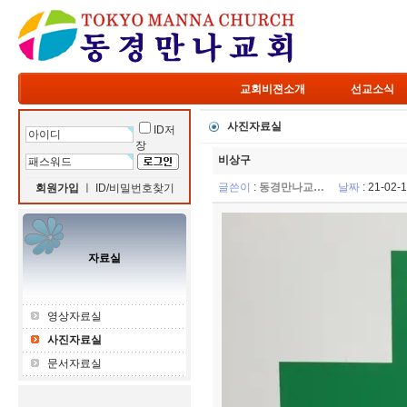
교회비젼소개
선교소식
사진자료실
ID저
장
비상구
글쓴이
:
동경만나교…
날짜
: 21-02
회원가입
ㅣ
ID/비밀번호찾기
자료실
영상자료실
사진자료실
문서자료실