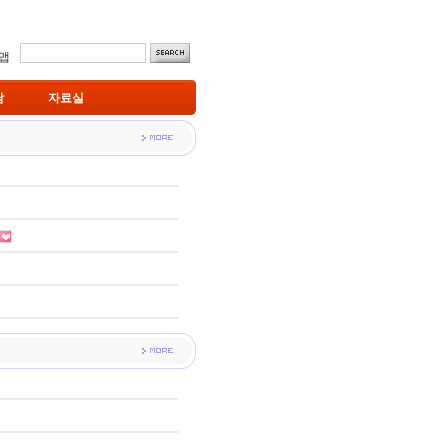
맵
남
자료실