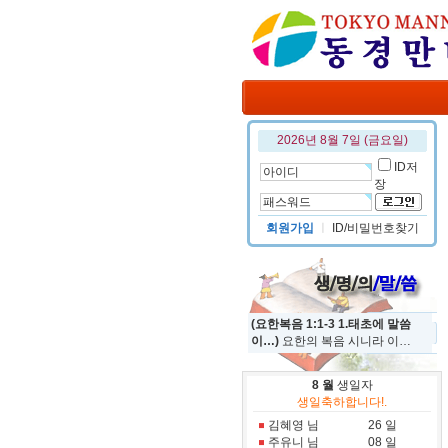
2026년 8월 7일 (금요일)
ID저
장
회원가입
ㅣ
ID/비밀번호찾기
(요한복음 1:1-3 1.태초에 말씀
이…)
요한의 복음 시니라 이…
8 월
생일자
정규진 님
19 일
생일축하합니다!.
홍진국 님
31 일
김혜영 님
26 일
주유니 님
08 일