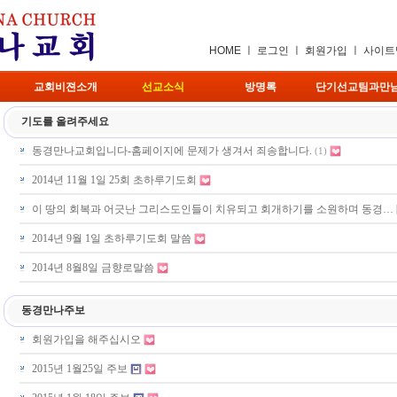
HOME
ㅣ
로그인
ㅣ
회원가입
ㅣ
사이트
교회비젼소개
선교소식
방명록
단기선교팀과만
기도를 올려주세요
동경만나교회입니다-홈페이지에 문제가 생겨서 죄송합니다.
(1)
2014년 11월 1일 25회 초하루기도회
이 땅의 회복과 어긋난 그리스도인들이 치유되고 회개하기를 소원하며 동경…
2014년 9월 1일 초하루기도회 말씀
2014년 8월8일 금향로말씀
동경만나주보
회원가입을 해주십시오
2015년 1월25일 주보