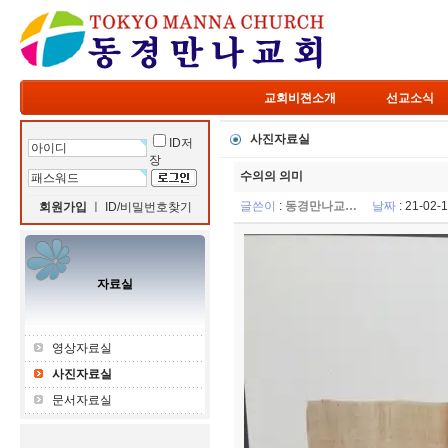
교회비젼소개
선교소식
사진자료실
ID저
장
수의의 의미
글쓴이
:
동경만나교…
날짜
: 21-02
회원가입
ㅣ
ID/비밀번호찾기
자료실
영상자료실
사진자료실
문서자료실