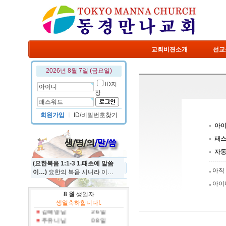
교회비젼소개
선교
2026년 8월 7일 (금요일)
ID저
장
회원가입
ㅣ
ID/비밀번호찾기
아
패
자
(요한복음 1:1-3 1.태초에 말씀
아직
이…)
요한의 복음 시니라 이…
아이
정규진 님
19 일
8 월
생일자
홍진국 님
31 일
생일축하합니다!.
김혜영 님
26 일
주유니 님
08 일