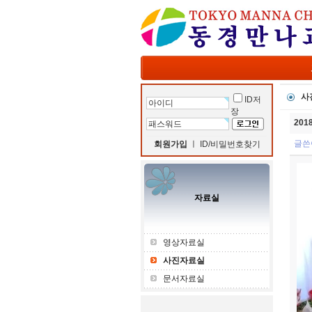
사
ID저
장
20
글쓴
회원가입
ㅣ
ID/비밀번호찾기
자료실
영상자료실
사진자료실
문서자료실