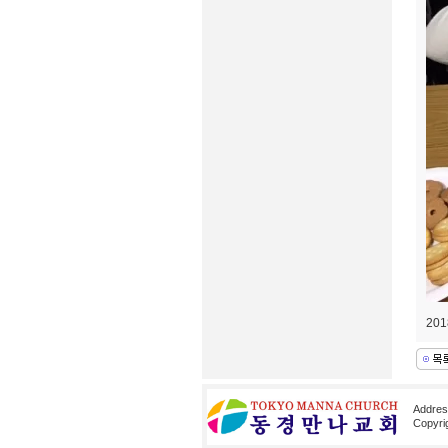
20
Addre
Copyri