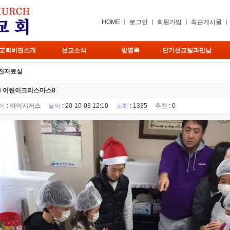
HOME
ㅣ
로그인
ㅣ
회원가입
ㅣ
최근게시물
교회비젼소개
선교소식
방명록
단기선교팀과만남
진자료실
18 어린이크리스마스8
이
:
아이지저스
날짜
: 20-10-03 12:10
조회
: 1335
추천
: 0