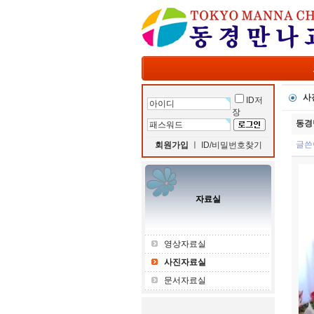
사
ID저
장
동경
글쓴
회원가입
ㅣ
ID/비밀번호찾기
자료실
영상자료실
사진자료실
문서자료실