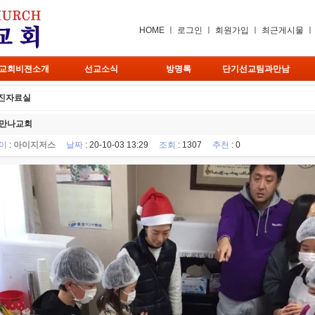
HOME
ㅣ
로그인
ㅣ
회원가입
ㅣ
최근게시물
교회비젼소개
선교소식
방명록
단기선교팀과만남
진자료실
만나교회
이
:
아이지저스
날짜
: 20-10-03 13:29
조회
: 1307
추천
: 0